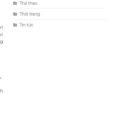
Thể thao
Thời trang
Tin tức
vị
vị
ng
y.
nh