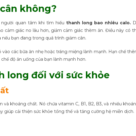
 cân không?
 người quan tâm khi tìm hiểu
thanh long bao nhiêu calo.
D
 tạo cảm giác no lâu hơn, giảm cảm giác thèm ăn. Điều này có t
là nếu bạn đang trong quá trình giảm cân.
 nó vào các bữa ăn nhẹ hoặc tráng miệng lành mạnh. Hạn chế th
ho chế độ ăn uống của bạn lành mạnh hơn.
h long đối với sức khỏe
hất
in và khoáng chất. Nó chứa vitamin C, B1, B2, B3, và nhiều khoá
y giúp cải thiện sức khỏe tổng thể và tăng cường hệ miễn dịch.