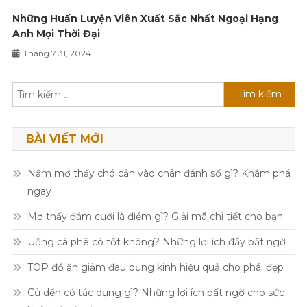
Những Huấn Luyện Viên Xuất Sắc Nhất Ngoại Hạng
Anh Mọi Thời Đại
Tháng 7 31, 2024
Tìm
kiếm
cho:
BÀI VIẾT MỚI
Nằm mơ thấy chó cắn vào chân đánh số gì? Khám phá
ngay
Mơ thấy đám cưới là điềm gì? Giải mã chi tiết cho bạn
Uống cà phê có tốt không? Những lợi ích đầy bất ngờ
TOP đồ ăn giảm đau bụng kinh hiệu quả cho phái đẹp
Củ dền có tác dụng gì? Những lợi ích bất ngờ cho sức