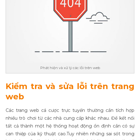
Phát hiện và xử lý các lỗi trên web
Kiểm tra và sửa lỗi trên trang
web
Các trang web cá cược trực tuyến thường cần tích hợp
nhiều trò chơi từ các nhà cung cấp khác nhau. Để kết nối
tất cả thành một hệ thống hoạt động ổn định cần có sự
can thiệp của kỹ thuật cao.Tuy nhiên những sai sót trong