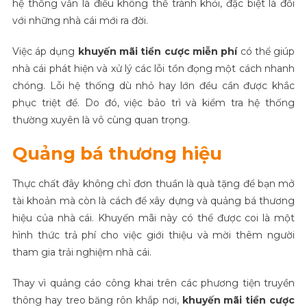
hệ thống vẫn là điều không thể tránh khỏi, đặc biệt là đối
với những nhà cái mới ra đời.
Việc áp dụng
khuyến mãi tiền cược miễn phí
có thể giúp
nhà cái phát hiện và xử lý các lỗi tồn đọng một cách nhanh
chóng. Lỗi hệ thống dù nhỏ hay lớn đều cần được khắc
phục triệt để. Do đó, việc bảo trì và kiểm tra hệ thống
thường xuyên là vô cùng quan trọng.
Quảng bá thương hiệu
Thực chất đây không chỉ đơn thuần là quà tặng để bạn mở
tài khoản mà còn là cách để xây dựng và quảng bá thương
hiệu của nhà cái. Khuyến mãi này có thể được coi là một
hình thức trả phí cho việc giới thiệu và mời thêm người
tham gia trải nghiệm nhà cái.
Thay vì quảng cáo công khai trên các phương tiện truyền
thông hay treo băng rôn khắp nơi,
khuyến mãi tiền cược