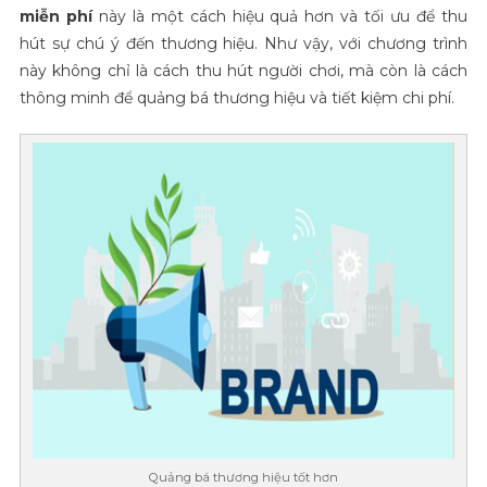
miễn phí
này là một cách hiệu quả hơn và tối ưu để thu
hút sự chú ý đến thương hiệu. Như vậy, với chương trình
này không chỉ là cách thu hút người chơi, mà còn là cách
thông minh để quảng bá thương hiệu và tiết kiệm chi phí.
Quảng bá thương hiệu tốt hơn