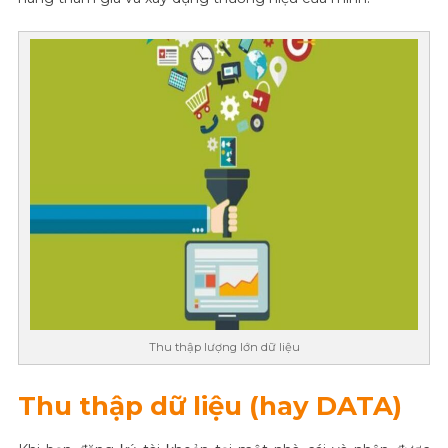
Thu thập lượng lớn dữ liệu
Thu thập dữ liệu (hay DATA)