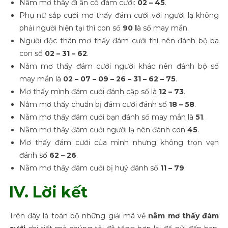
Nằm mơ thấy đi ăn cỗ đám cưới:
02 – 45
.
Phụ nữ sắp cưới mơ thấy đám cưới với người lạ không
phải người hiện tại thì con số
90 l
à số may mắn.
Người độc thân mơ thấy đám cưới thì nên đánh bộ ba
con số
02 – 31 – 62
.
Nằm mơ thấy đám cưới người khác nên đánh bộ số
may mắn là
02 – 07 – 09 – 26 – 31 – 62 – 75
.
Mơ thấy mình đám cưới đánh cặp số là
12 – 73
.
Nằm mơ thấy chuẩn bị đám cưới đánh số
18 – 58
.
Nằm mơ thấy đám cưới bạn đánh số may mắn là
51
.
Nằm mơ thấy đám cưới người lạ nên đánh con
45
.
Mơ thấy đám cưới của mình nhưng không trọn vẹn
đánh số
62 – 26
.
Nằm mơ thấy đám cưới bị huỷ đánh số
11 – 79
.
IV. Lời kết
Trên đây là toàn bộ những giải mã về
nằm mơ thấy đám