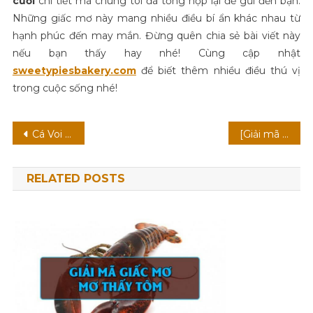
cưới
chi tiết mà chúng tôi đã tổng hợp lại để gửi đến bạn.
Những giấc mơ này mang nhiều điều bí ẩn khác nhau từ
hạnh phúc đến may mắn. Đừng quên chia sẻ bài viết này
nếu bạn thấy hay nhé! Cùng cập nhật
sweetypiesbakery.com
để biết thêm nhiều điều thú vị
trong cuộc sống nhé!
Điều
Cá Voi Xanh ăn gì? Một số thắc mắc về cá voi xanh
[Giải mã giấc mơ] Nằm mơ thấy trúng số điềm gì? Đánh con gì để biến giấc mơ thành hiện thực!
hướng
RELATED POSTS
bài
viết