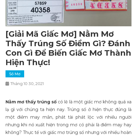
[Giải Mã Giấc Mơ] Nằm Mơ
Thấy Trúng Số Điềm Gì? Đánh
Con Gì Để Biến Giấc Mơ Thành
Hiện Thực!
Sổ Mơ
Tháng 10 30, 2021
Nằm mơ thấy trúng số
có lẽ là một giấc mơ không quá xa
lạ gì với chúng ta hiện nay. Trúng số ở hiện thực đúng là
một điềm may mắn, phát tài phát lộc với nhiều người
nhưng khi nó xuất hiện trong mơ có phải là điềm may hay
không? Thực tế với giấc mơ trúng số nhưng với nhiều hoàn