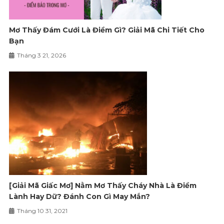
Mơ Thấy Đám Cưới Là Điềm Gì? Giải Mã Chi Tiết Cho
Bạn
Tháng 3 21, 2026
[Giải Mã Giấc Mơ] Nằm Mơ Thấy Cháy Nhà Là Điềm
Lành Hay Dữ? Đánh Con Gì May Mắn?
Tháng 10 31, 2021