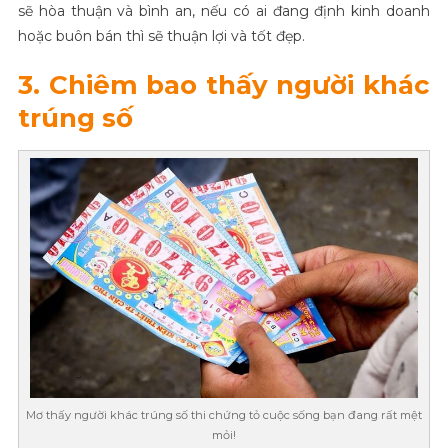
sẽ hòa thuận và bình an, nếu có ai đang định kinh doanh
hoặc buôn bán thì sẽ thuận lợi và tốt đẹp.
3. Chiêm bao thấy người khác
trúng số
Mơ thấy người khác trúng số thi chứng tỏ cuộc sống bạn đang rất mệt
mỏi!