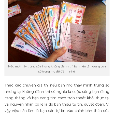
Nếu mơ thấy trúng số nhưng không đánh thì bạn nên tận dụng con
số trong mơ để đánh nhé!
Theo các chuyên gia thì nếu bạn mơ thấy mình trúng số
nhưng lại không đánh thì có nghĩa là cuộc sống bạn đang
căng thẳng và bạn đang tìm cách trốn thoát khỏi thực tại
và nguyên nhân có lẽ là do bạn thiếu tự tin, quyết đoán. Vì
vậy việc cần làm là bạn cần tự tin vào chính bản thân của