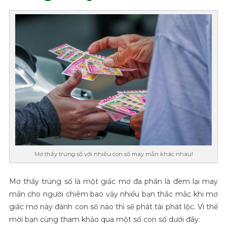
Mơ thấy trúng số với nhiều con số may mắn khác nhau!
Mơ thấy trúng số là một giấc mơ đa phần là đem lại may
mắn cho người chiêm bao vậy nhiều bạn thắc mắc khi mơ
giấc mơ này đánh con số nào thì sẽ phát tài phát lộc. Vì thế
mời bạn cùng tham khảo qua một số con số dưới đây: