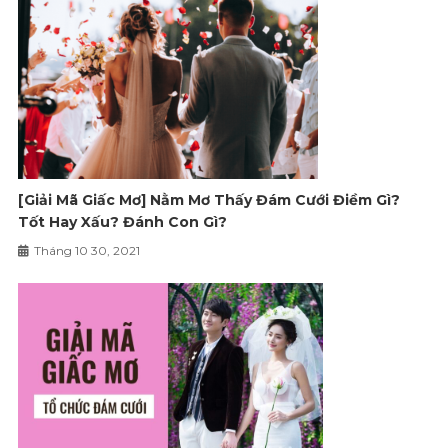
[Giải Mã Giấc Mơ] Nằm Mơ Thấy Đám Cưới Điềm Gì?
Tốt Hay Xấu? Đánh Con Gì?
Tháng 10 30, 2021