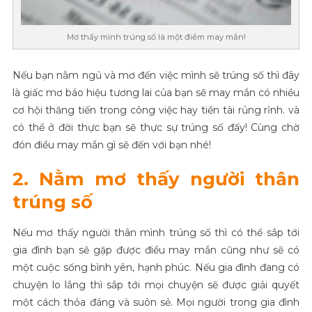
Mơ thấy mình trúng số là một điềm may mắn!
Nếu bạn nằm ngủ và mơ đến việc mình sẽ trúng số thì đây
là giấc mơ báo hiệu tương lai của bạn sẽ may mắn có nhiều
cơ hội thăng tiến trong công việc hay tiền tài rủng rỉnh. và
có thể ở đời thực bạn sẽ thực sự trúng số đấy! Cùng chờ
đón điều may mắn gì sẽ đến với bạn nhé!
2. Nằm mơ thấy người thân
trúng số
Nếu mơ thấy người thân mình trúng số thì có thể sắp tới
gia đình bạn sẽ gặp được điều may mắn cũng như sẽ có
một cuộc sống bình yên, hạnh phúc. Nếu gia đình đang có
chuyện lo lắng thì sắp tới mọi chuyện sẽ được giải quyết
một cách thỏa đáng và suôn sẻ. Mọi người trong gia đình